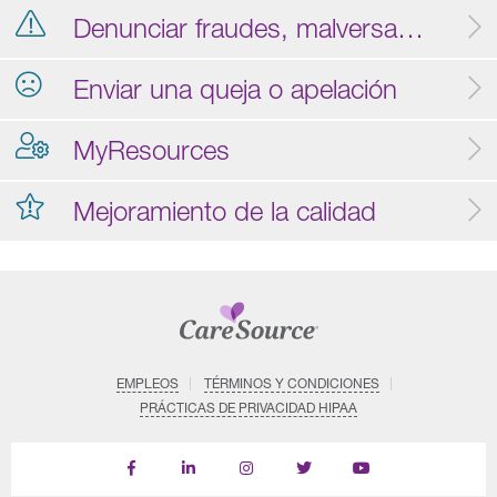
Denunciar fraudes, malversación y abuso
Enviar una queja o apelación
MyResources
Mejoramiento de la calidad
EMPLEOS
TÉRMINOS Y CONDICIONES
PRÁCTICAS DE PRIVACIDAD HIPAA
Find
Follow
Follow
Follow
Subscribe
us
us
us
us
on