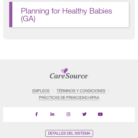
Planning for Healthy Babies
(GA)
EMPLEOS
TÉRMINOS Y CONDICIONES
PRÁCTICAS DE PRIVACIDAD HIPAA
Find
Follow
Follow
Follow
Subscribe
us
us
us
us
on
on
on
on
on
YouTube
Facebook
LinkedIn
Instagram
Twitter
DETALLES DEL SISTEMA