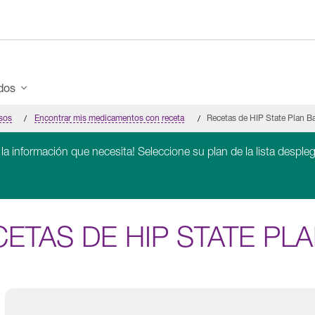
ados
rsos
Encontrar mis medicamentos con receta
Recetas de HIP State Plan B
 la información que necesita! Seleccione su plan de la lista despleg
ETAS DE HIP STATE PLA