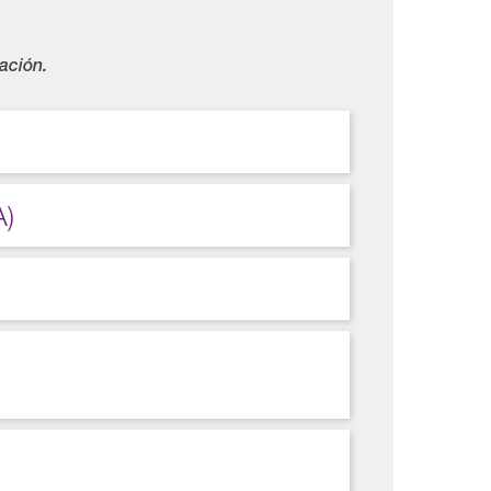
ación.
A)