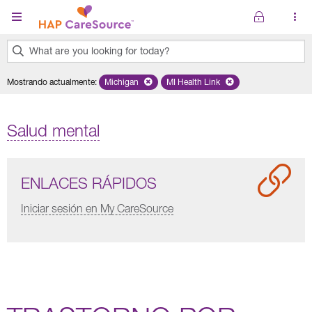
Pasar al contenido principal
What are you looking for today?
0
Mostrando actualmente
:
Michigan
Remove selected state 'Michigan'
MI Health Link
Remove selected plan 'MI Healt
results
found.
Salud mental
ENLACES RÁPIDOS
Iniciar sesión en My CareSource