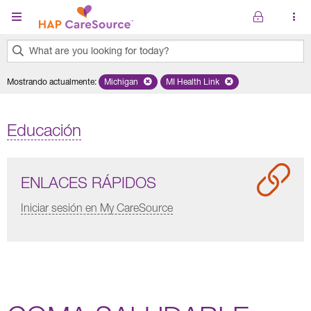
Pasar al contenido principal
What are you looking for today?
0
Mostrando actualmente
:
Michigan
Remove selected state 'Michigan'
MI Health Link
Remove selected plan 'MI Healt
results
found.
Educación
ENLACES RÁPIDOS
Iniciar sesión en My CareSource