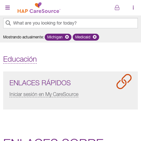
Pasar al contenido principal
What are you looking for today?
0
Mostrando actualmente
:
Michigan
Remove selected state 'Michigan'
Medicaid
Remove selected plan 'Medicaid'
results
found.
Educación
ENLACES RÁPIDOS
Iniciar sesión en My CareSource