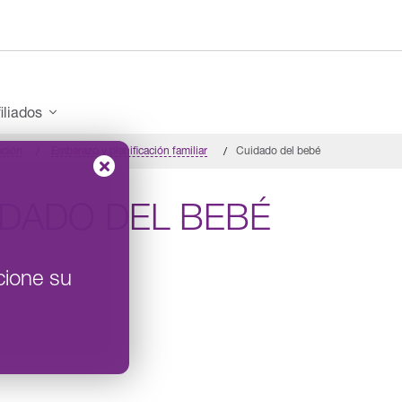
iliados
ación
Embarazo y planificación familiar
Cuidado del bebé
IDADO DEL BEBÉ
cione su