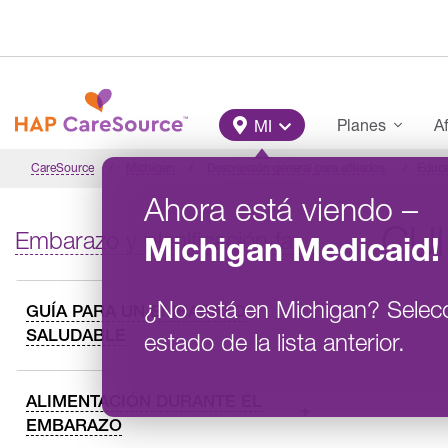
Pasar al contenido principal
Main Menu
Planes
Af
MI
CareSource
Michigan
Descripción general para afiliados
Educ
Ahora está viendo
–
CU
Embarazo y planificación familiar
Michigan
Medicaid
!
¿No está en
Michigan
?
Selec
GUÍA PARA UN EMBARAZO
SALUDABLE
estado de la lista anterior.
ALIMENTACIÓN DURANTE EL
EMBARAZO