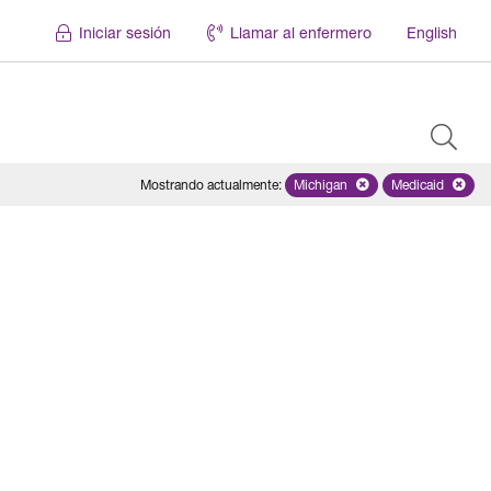
Iniciar sesión
Llamar al enfermero
English
Mostrando actualmente
:
Michigan
Remove selected state 'Mich
Medicaid
Remove sel