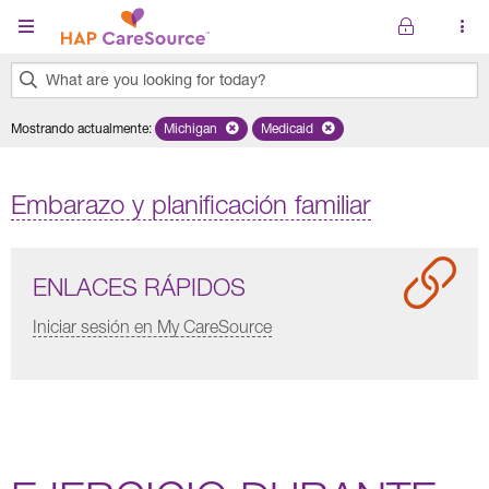
Pasar al contenido principal
What are you looking for today?
0
Mostrando actualmente
:
Michigan
Remove selected state 'Michigan'
Medicaid
Remove selected plan 'Medicaid'
results
found.
Embarazo y planificación familiar
ENLACES RÁPIDOS
Iniciar sesión en My CareSource