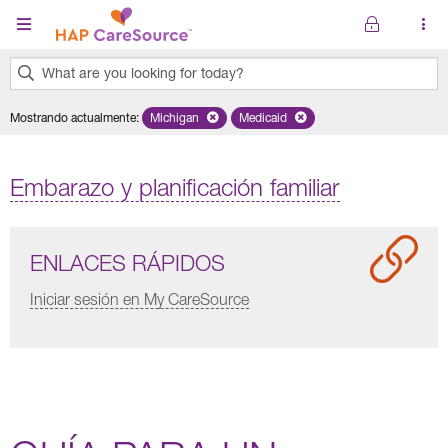
Pasar al contenido principal
What are you looking for today?
0
Mostrando actualmente
:
Michigan
Remove selected state 'Michigan'
Medicaid
Remove selected plan 'Medicaid'
results
found.
Embarazo y planificación familiar
ENLACES RÁPIDOS
Iniciar sesión en My CareSource