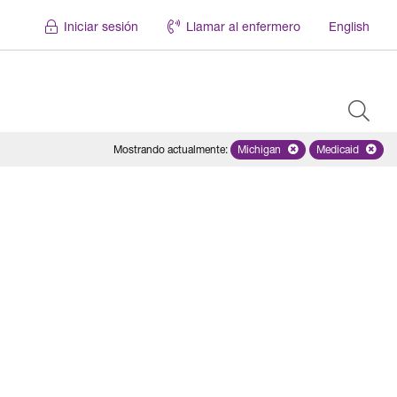
Iniciar sesión
Llamar al enfermero
English
Mostrando actualmente
:
Michigan
Remove selected state 'Mich
Medicaid
Remove sel