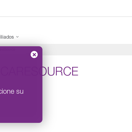
iliados
areSource
 CARESOURCE
cione su