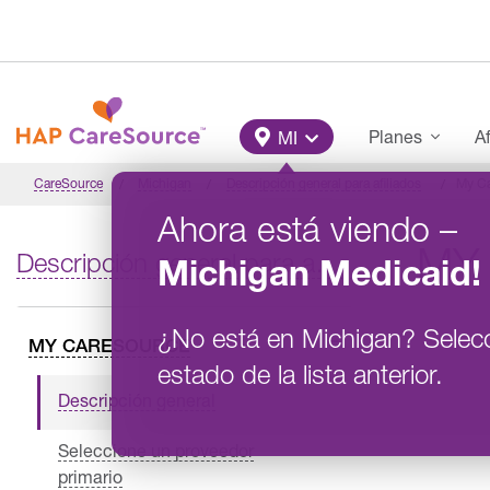
Pasar al contenido principal
Main Menu
Planes
Af
MI
CareSource
Michigan
Descripción general para afiliados
My C
Ahora está viendo
–
MY
Descripción general para afiliados
Michigan
Medicaid
!
¿No está en
Michigan
?
Selec
MY CARESOURCE
estado de la lista anterior.
Descripción general
Seleccione un proveedor
primario