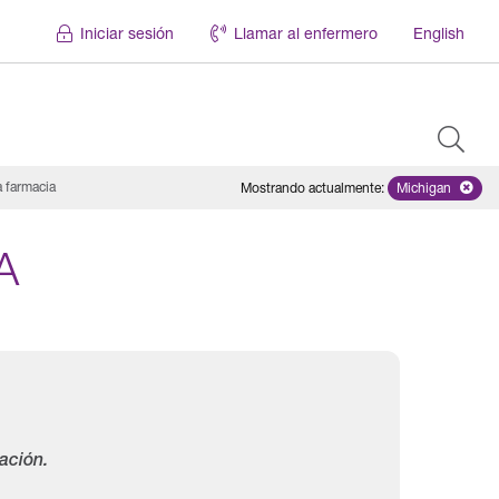
Iniciar sesión
Llamar al enfermero
English
 farmacia
Mostrando actualmente
:
Michigan
Remove sele
A
ación.