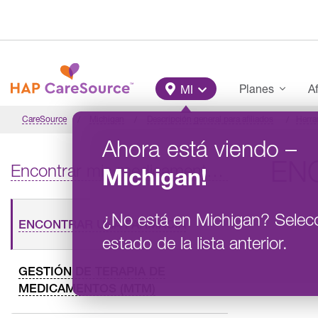
Pasar al contenido principal
Main Menu
Planes
Af
MI
CareSource
Michigan
Descripción general para afiliados
Herra
Ahora está viendo
–
EN
Encontrar mis medicamentos con receta
Michigan
!
¿No está en
Michigan
?
Selec
ENCONTRAR UNA FARMACIA
estado de la lista anterior.
GESTIÓN DE TERAPIA DE
MEDICAMENTOS (MTM)