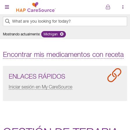
Pasar al contenido principal
What are you looking for today?
0
Mostrando actualmente
:
Michigan
Remove selected state 'Michigan'
results
found.
Encontrar mis medicamentos con receta
ENLACES RÁPIDOS
Iniciar sesión en My CareSource