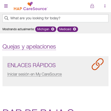
Pasar al contenido principal
What are you looking for today?
0
Mostrando actualmente
:
Michigan
Remove selected state 'Michigan'
Medicaid
Remove selected plan 'Medicaid'
results
found.
Quejas y apelaciones
ENLACES RÁPIDOS
Iniciar sesión en My CareSource