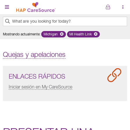
Pasar al contenido principal
What are you looking for today?
0
Mostrando actualmente
:
Michigan
Remove selected state 'Michigan'
MI Health Link
Remove selected plan 'MI Healt
results
found.
Quejas y apelaciones
ENLACES RÁPIDOS
Iniciar sesión en My CareSource