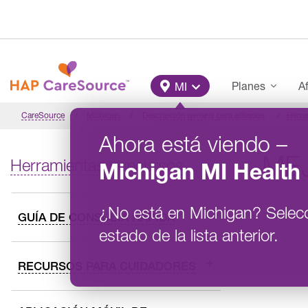
Pasar al contenido principal
Main Menu
Planes
Af
MI
CareSource
Michigan
Descripción general para afiliados
Herra
Ahora está viendo
–
ME
Herramientas y recursos
Michigan
MI Health 
¿No está en
Michigan
?
Selec
GUÍA DE CONSULTA RÁPIDA
estado de la lista anterior.
RECURSOS PARA CUIDADORES