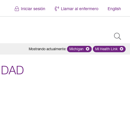
Iniciar sesión
Llamar al enfermero
English
Mostrando actualmente
:
Michigan
Remove selected state 'Michigan'
MI Health Link
Remove select
IDAD