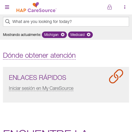
Pasar al contenido principal
What are you looking for today?
0
Mostrando actualmente
:
Michigan
Remove selected state 'Michigan'
Medicaid
Remove selected plan 'Medicaid'
results
found.
Dónde obtener atención
ENLACES RÁPIDOS
Iniciar sesión en My CareSource