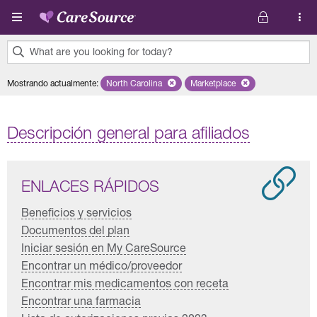
Pasar al contenido principal
What are you looking for today?
0
Mostrando actualmente
:
North Carolina
Remove selected state 'North Carolina'
Marketplace
Remove selected plan 'Mar
results
found.
Descripción general para afiliados
ENLACES RÁPIDOS
Beneficios y servicios
Documentos del plan
Iniciar sesión en My CareSource
Encontrar un médico/proveedor
Encontrar mis medicamentos con receta
Encontrar una farmacia