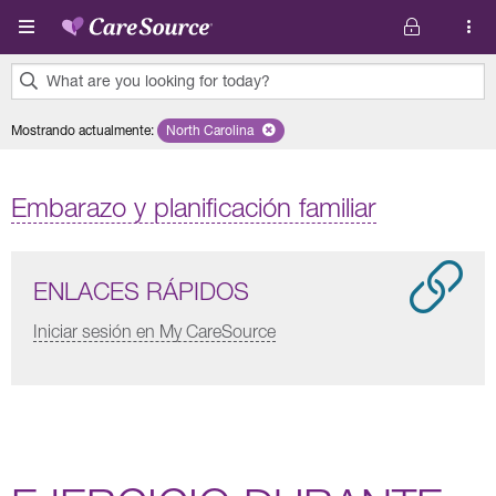
Pasar al contenido principal
What are you looking for today?
0
Mostrando actualmente
:
North Carolina
Remove selected state 'North Carolina'
results
found.
Embarazo y planificación familiar
ENLACES RÁPIDOS
Iniciar sesión en My CareSource