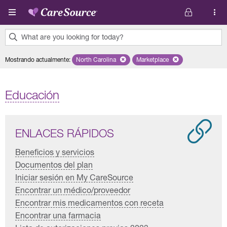
Pasar al contenido principal
What are you looking for today?
0
Mostrando actualmente
:
North Carolina
Remove selected state 'North Carolina'
Marketplace
Remove selected plan 'Mar
results
found.
Educación
ENLACES RÁPIDOS
Beneficios y servicios
Documentos del plan
Iniciar sesión en My CareSource
Encontrar un médico/proveedor
Encontrar mis medicamentos con receta
Encontrar una farmacia