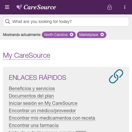
Pasar al contenido principal
What are you looking for today?
0
Mostrando actualmente
:
North Carolina
Remove selected state 'North Carolina'
Marketplace
Remove selected plan 'Mar
results
found.
My CareSource
ENLACES RÁPIDOS
Beneficios y servicios
Documentos del plan
Iniciar sesión en My CareSource
Encontrar un médico/proveedor
Encontrar mis medicamentos con receta
Encontrar una farmacia