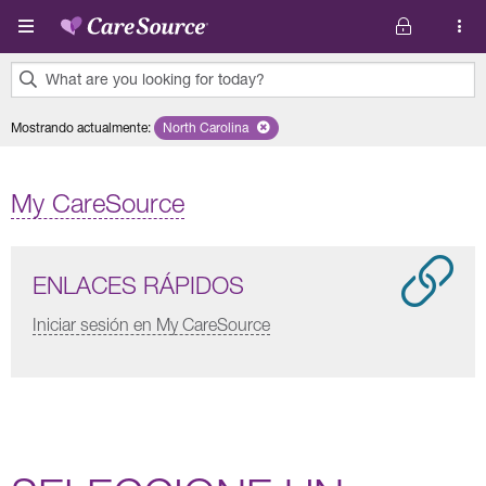
Pasar al contenido principal
What are you looking for today?
0
Mostrando actualmente
:
North Carolina
Remove selected state 'North Carolina'
results
found.
My CareSource
ENLACES RÁPIDOS
Iniciar sesión en My CareSource