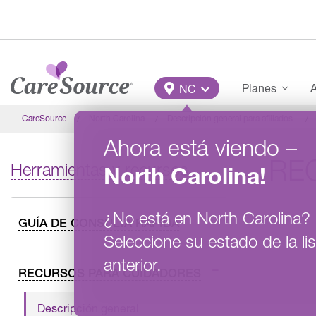
Pasar al contenido principal
Main Menu
Planes
A
NC
CareSource
North Carolina
Descripción general para afiliados
Ahora está viendo
–
RE
Herramientas y recursos
North Carolina
!
¿No está en
North Carolina
?
GUÍA DE CONSULTA RÁPIDA
Seleccione su estado de la lis
anterior.
RECURSOS PARA CUIDADORES
Descripción general