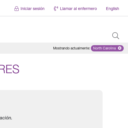
Iniciar sesión
Llamar al enfermero
English
Mostrando actualmente
:
North Carolina
Remove selecte
RES
ación.