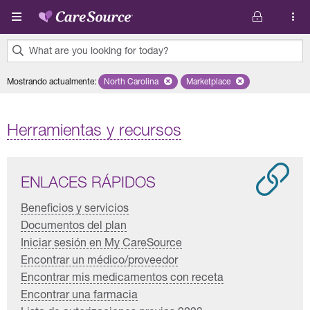
Pasar al contenido principal
What are you looking for today?
0
Mostrando actualmente
:
North Carolina
Remove selected state 'North Carolina'
Marketplace
Remove selected plan 'Mar
results
found.
Herramientas y recursos
ENLACES RÁPIDOS
Beneficios y servicios
Documentos del plan
Iniciar sesión en My CareSource
Encontrar un médico/proveedor
Encontrar mis medicamentos con receta
Encontrar una farmacia