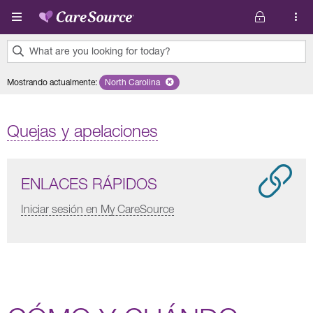
Pasar al contenido principal
What are you looking for today?
0
Mostrando actualmente
:
North Carolina
Remove selected state 'North Carolina'
results
found.
Quejas y apelaciones
ENLACES RÁPIDOS
Iniciar sesión en My CareSource