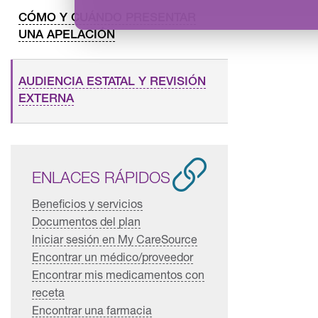
CÓMO Y CUÁNDO PRESENTAR
UNA APELACIÓN
AUDIENCIA ESTATAL Y REVISIÓN
EXTERNA
ENLACES RÁPIDOS
Beneficios y servicios
Documentos del plan
Iniciar sesión en My CareSource
Encontrar un médico/proveedor
Encontrar mis medicamentos con
receta
Encontrar una farmacia