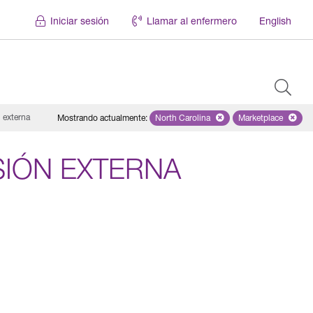
Iniciar sesión
Llamar al enfermero
English
n externa
Mostrando actualmente
:
North Carolina
Remove selected state 'North Caro
Marketplace
Remove selec
ISIÓN EXTERNA