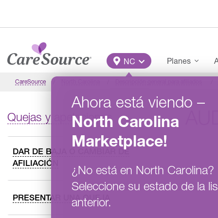
Pasar al contenido principal
Main Menu
Planes
A
NC
CareSource
North Carolina
Descripción general para afiliados
Ahora está viendo
–
AUD
Quejas y apelaciones
North Carolina
Marketplace
!
DAR DE BAJA O CAMBIAR DE
AFILIACIÓN
¿No está en
North Carolina
?
Seleccione su estado de la lis
PRESENTAR UNA QUEJA
anterior.