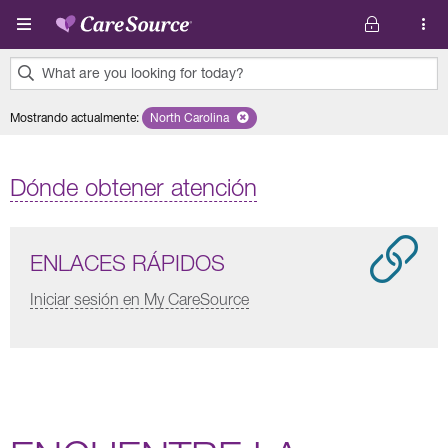
Pasar al contenido principal
What are you looking for today?
0
Mostrando actualmente
:
North Carolina
Remove selected state 'North Carolina'
results
found.
Dónde obtener atención
ENLACES RÁPIDOS
Iniciar sesión en My CareSource