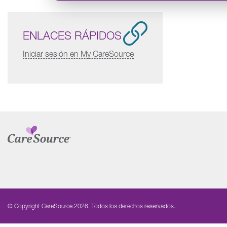
ENLACES RÁPIDOS
Iniciar sesión en My CareSource
© Copyright CareSource 2026. Todos los derechos reservados.