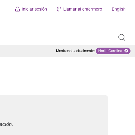
Iniciar sesión
Llamar al enfermero
English
Mostrando actualmente
:
North Carolina
Remove selecte
ación.