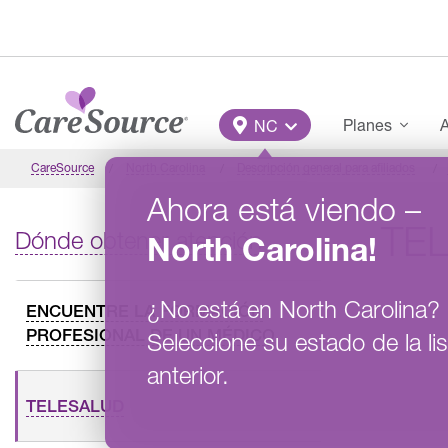
Pasar al contenido principal
Main Menu
Planes
A
NC
CareSource
North Carolina
Descripción general para afiliados
Ahora está viendo
–
TE
Dónde obtener atención
North Carolina
!
¿No está en
North Carolina
?
ENCUENTRE LA FORMACIÓN
PROFESIONAL DE UN MÉDICO
Seleccione su estado de la lis
anterior.
TELESALUD