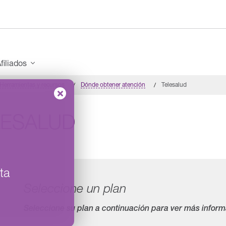
filiados
Herramientas y recursos
Dónde obtener atención
Telesalud
LESALUD
ta
Seleccione un plan
Seleccione su plan a continuación para ver más inform