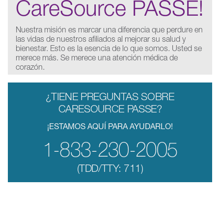
CareSource PASSE!
Nuestra misión es marcar una diferencia que perdure en
las vidas de nuestros afiliados al mejorar su salud y
bienestar. Esto es la esencia de lo que somos. Usted se
merece más. Se merece una atención médica de
corazón.
¿TIENE PREGUNTAS SOBRE
CARESOURCE PASSE?
¡ESTAMOS AQUÍ PARA AYUDARLO!
1-833-230-2005
(TDD/TTY: 711)