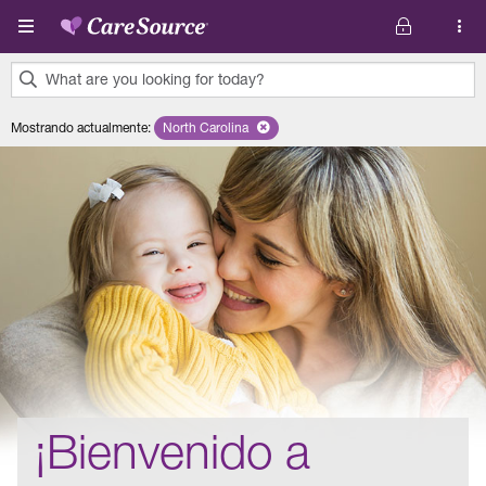
Pasar al contenido principal
What are you looking for today?
0
Mostrando actualmente
:
North Carolina
Remove selected state 'North Carolina'
results
found.
¡Bienvenido a