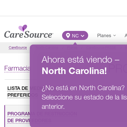
Pasar al contenido principal
Main Menu
Planes
A
NC
CareSource
North Carolina
Planes
CareSource PASSE​
B
Ahora está viendo
–
PR
Farmacia
North Carolina
!
¿No está en
North Carolina
?
LISTA DE MEDICAMENTOS
PREFERIDOS
Seleccione su estado de la lis
anterior.
PROGRAMA DE RESTRICCIÓN
DE PROVEEDORES