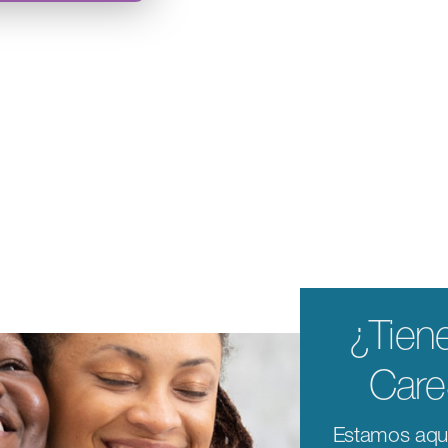
¿Tien
Car
Estamos aquí