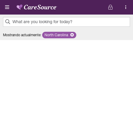
Pasar al contenido principal
What are you looking for today?
0
Mostrando actualmente
:
North Carolina
Remove selected state 'North Carolina'
results
found.