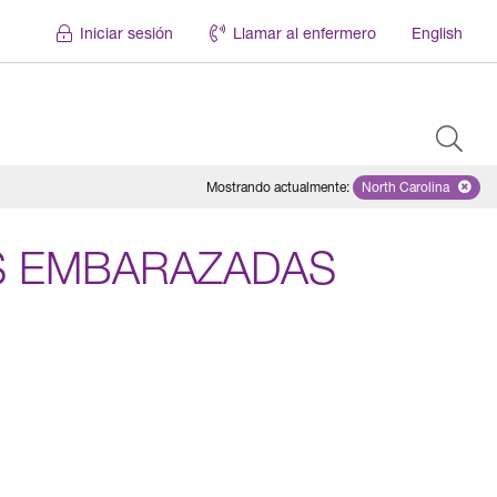
Iniciar sesión
Llamar al enfermero
English
Mostrando actualmente
:
North Carolina
Remove selecte
S EMBARAZADAS