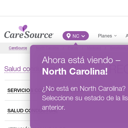
Pasar al contenido principal
Main Menu
Planes
A
NC
CareSource
North Carolina
Planes
Medicaid
Beneficios y
Ahora está viendo
–
RE
Salud conductual
North Carolina
!
¿No está en
North Carolina
?
SERVICIOS COMPLEMENTARIOS
Seleccione su estado de la lis
anterior.
SALUD CONDUCTUAL