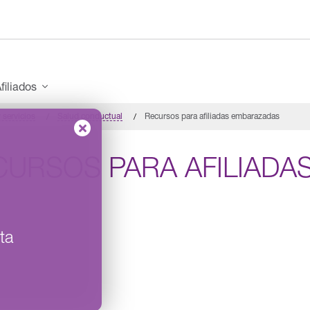
filiados
 servicios
Salud conductual
Recursos para afiliadas embarazadas
CURSOS PARA AFILIADA
ta