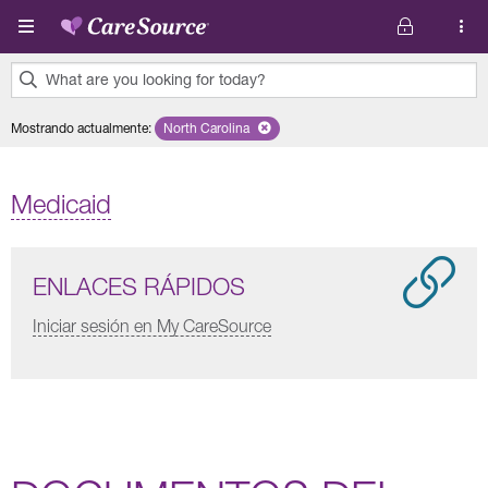
Pasar al contenido principal
What are you looking for today?
0
Mostrando actualmente
:
North Carolina
Remove selected state 'North Carolina'
results
found.
Medicaid
ENLACES RÁPIDOS
Iniciar sesión en My CareSource