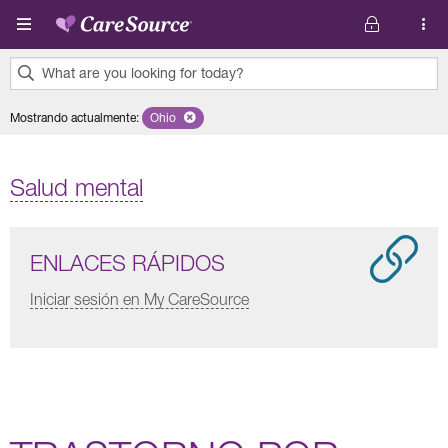
Pasar al contenido principal
What are you looking for today?
0
Mostrando actualmente
:
Ohio
Remove selected state 'Ohio'
results
found.
Salud mental
ENLACES RÁPIDOS
Iniciar sesión en My CareSource