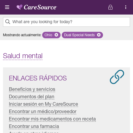
Pasar al contenido principal
What are you looking for today?
0
Mostrando actualmente
:
Ohio
Remove selected state 'Ohio'
Dual Special Needs
Remove selected plan 'Dual Spec
results
found.
Salud mental
ENLACES RÁPIDOS
Beneficios y servicios
Documentos del plan
Iniciar sesión en My CareSource
Encontrar un médico/proveedor
Encontrar mis medicamentos con receta
Encontrar una farmacia