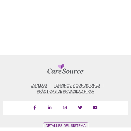
EMPLEOS
TÉRMINOS Y CONDICIONES
PRÁCTICAS DE PRIVACIDAD HIPAA
Find
Follow
Follow
Follow
Subscribe
us
us
us
us
on
on
on
on
on
YouTube
Facebook
LinkedIn
Instagram
Twitter
DETALLES DEL SISTEMA