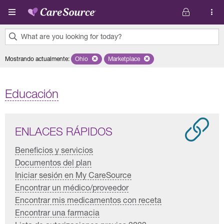
Pasar al contenido principal
What are you looking for today?
0
Mostrando actualmente
:
Ohio
Remove selected state 'Ohio'
Marketplace
Remove selected plan 'Marketplace'
results
found.
Educación
ENLACES RÁPIDOS
Beneficios y servicios
Documentos del plan
Iniciar sesión en My CareSource
Encontrar un médico/proveedor
Encontrar mis medicamentos con receta
Encontrar una farmacia