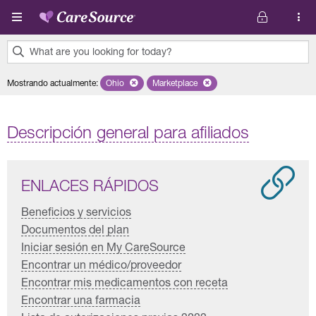
Pasar al contenido principal
What are you looking for today?
0
Mostrando actualmente
:
Ohio
Remove selected state 'Ohio'
Marketplace
Remove selected plan 'Marketplace'
results
found.
Descripción general para afiliados
ENLACES RÁPIDOS
Beneficios y servicios
Documentos del plan
Iniciar sesión en My CareSource
Encontrar un médico/proveedor
Encontrar mis medicamentos con receta
Encontrar una farmacia