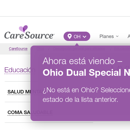
Pasar al contenido principal
Main Menu
Planes
A
OH
CareSource
Ohio
Descripción general para afiliados
Educació
Ahora está viendo
–
MY
Educación
Ohio
Dual Special 
¿No está en
Ohio
?
Seleccion
SALUD MENTAL
estado de la lista anterior.
COMA SALUDABLE