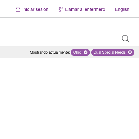
Iniciar sesión
Llamar al enfermero
English
Mostrando actualmente
:
Ohio
Remove selected state 'Ohio'
Dual Special Needs
Remove selected