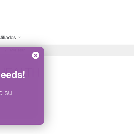
filiados
n
MyHealth
HEALTH
Needs
!
e su