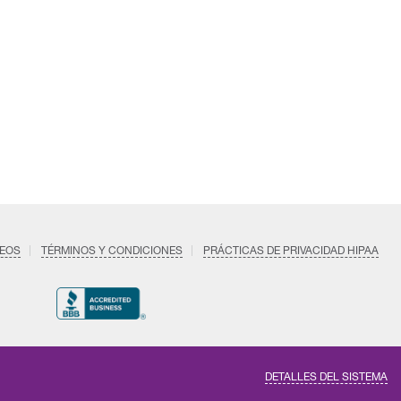
EOS
TÉRMINOS Y CONDICIONES
PRÁCTICAS DE PRIVACIDAD HIPAA
Find
Follow
Follow
Follow
Subscri
us
us
us
us
on
on
on
on
on
YouTub
Facebook
LinkedIn
Instagram
Twitter
DETALLES DEL SISTEMA