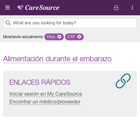
Pasar al contenido principal
What are you looking for today?
0
Mostrando actualmente
:
Ohio
Remove selected state 'Ohio'
CTP
Remove selected plan 'CTP'
results
found.
Alimentación durante el embarazo
ENLACES RÁPIDOS
Iniciar sesión en My CareSource
Encontrar un médico/proveedor