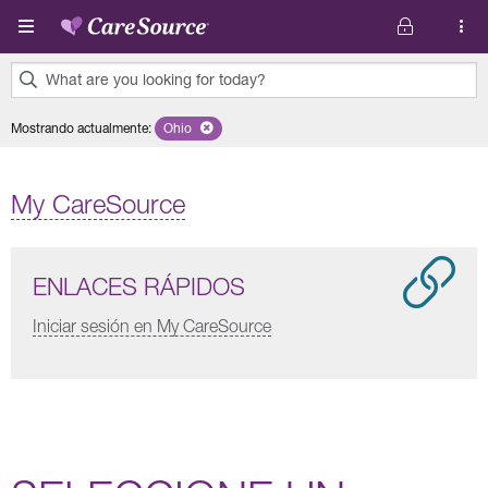
Pasar al contenido principal
What are you looking for today?
0
Mostrando actualmente
:
Ohio
Remove selected state 'Ohio'
results
found.
My CareSource
ENLACES RÁPIDOS
Iniciar sesión en My CareSource