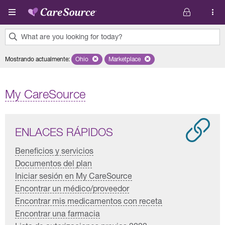
Pasar al contenido principal
What are you looking for today?
0
Mostrando actualmente
:
Ohio
Remove selected state 'Ohio'
Marketplace
Remove selected plan 'Marketplace'
results
found.
My CareSource
ENLACES RÁPIDOS
Beneficios y servicios
Documentos del plan
Iniciar sesión en My CareSource
Encontrar un médico/proveedor
Encontrar mis medicamentos con receta
Encontrar una farmacia