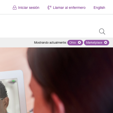
Iniciar sesión
Llamar al enfermero
English
Mostrando actualmente
:
Ohio
Remove selected state 'Ohio'
Marketplace
Remove selec