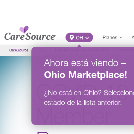
Pasar al contenido principal
Main Menu
Planes
A
OH
CareSource
Ohio
Descripción general para afiliados
Herramien
Ahora está viendo
–
Ohio
Marketplace
!
COVID-19
¿No está en
Ohio
?
Seleccion
estado de la lista anterior.
Member