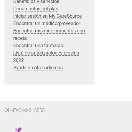
Beneficios y servicios
Documentos del plan
Iniciar sesión en My CareSource
Encontrar un médico/proveedor
Encontrar mis medicamentos con
receta
Encontrar una farmacia
Lista de autorizaciones previas
2022
Ayuda en otros idiomas
OH-EXC-M-215555