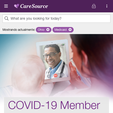
Pasar al contenido principal
What are you looking for today?
0
Mostrando actualmente
:
Ohio
Remove selected state 'Ohio'
Medicaid
Remove selected plan 'Medicaid'
results
found.
COVID-19 Member