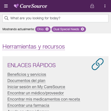
Pasar al contenido principal
What are you looking for today?
0
Mostrando actualmente
:
Ohio
Remove selected state 'Ohio'
Dual Special Needs
Remove selected plan 'Dual Spec
results
found.
Herramientas y recursos
ENLACES RÁPIDOS
Beneficios y servicios
Documentos del plan
Iniciar sesión en My CareSource
Encontrar un médico/proveedor
Encontrar mis medicamentos con receta
Encontrar una farmacia