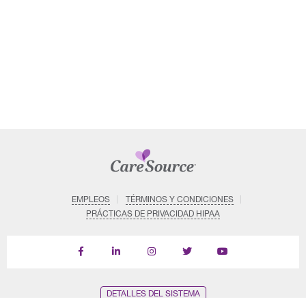
EMPLEOS
TÉRMINOS Y CONDICIONES
PRÁCTICAS DE PRIVACIDAD HIPAA
Find
Follow
Follow
Follow
Subscribe
us
us
us
us
on
on
on
on
on
YouTube
Facebook
LinkedIn
Instagram
Twitter
DETALLES DEL SISTEMA