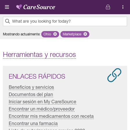
Pasar al contenido principal
What are you looking for today?
0
Mostrando actualmente
:
Ohio
Remove selected state 'Ohio'
Marketplace
Remove selected plan 'Marketplace'
results
found.
Herramientas y recursos
ENLACES RÁPIDOS
Beneficios y servicios
Documentos del plan
Iniciar sesión en My CareSource
Encontrar un médico/proveedor
Encontrar mis medicamentos con receta
Encontrar una farmacia