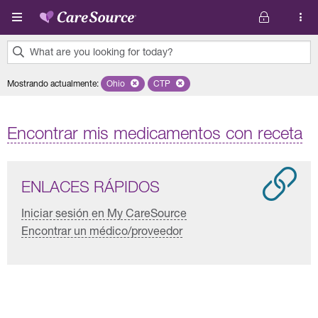
Pasar al contenido principal
What are you looking for today?
0
Mostrando actualmente
:
Ohio
Remove selected state 'Ohio'
CTP
Remove selected plan 'CTP'
results
found.
Encontrar mis medicamentos con receta
ENLACES RÁPIDOS
Iniciar sesión en My CareSource
Encontrar un médico/proveedor