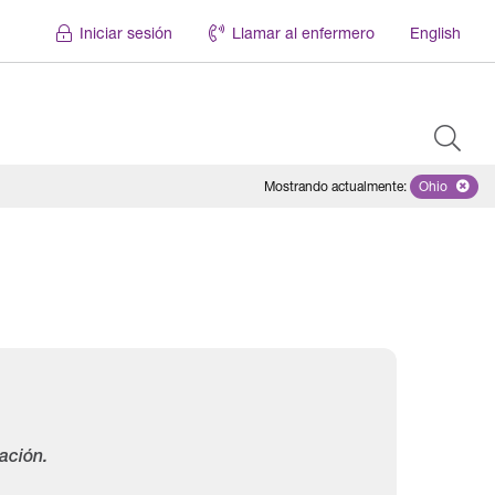
Iniciar sesión
Llamar al enfermero
English
Mostrando actualmente
:
Ohio
Remove se
ación.