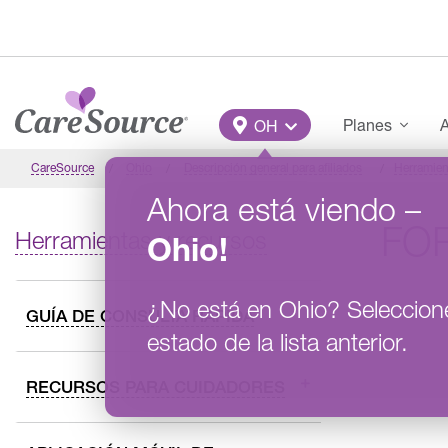
Pasar al contenido principal
Main Menu
Planes
A
OH
CareSource
Ohio
Descripción general para afiliados
Herramien
Ahora está viendo
–
FO
Herramientas y recursos
Ohio
!
¿No está en
Ohio
?
Seleccion
GUÍA DE CONSULTA RÁPIDA
estado de la lista anterior.
RECURSOS PARA CUIDADORES