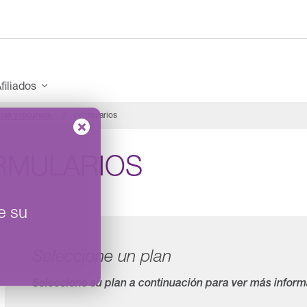
filiados
tas y recursos
Formularios
RMULARIOS
e su
Seleccione un plan
Seleccione su plan a continuación para ver más inform