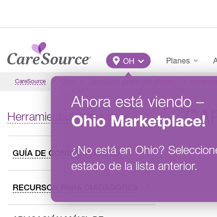
Pasar al contenido principal
Main Menu
Planes
A
OH
CareSource
Ohio
Descripción general para afiliados
Herramien
Ahora está viendo
–
CA
Herramientas y recursos
Ohio
Marketplace
!
¿No está en
Ohio
?
Seleccion
GUÍA DE CONSULTA RÁPIDA
estado de la lista anterior.
RECURSOS PARA CUIDADORES