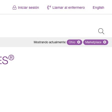
Iniciar sesión
Llamar al enfermero
English
Mostrando actualmente
:
Ohio
Remove selected state 'Ohio'
Marketplace
Remove selec
®
ES