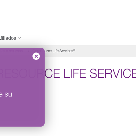
filiados
®
tas y recursos
CareSource Life Services
RESOURCE LIFE SERVIC
e su