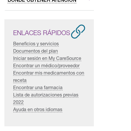
ENLACES RÁPIDOS
Beneficios y servicios
Documentos del plan
Iniciar sesión en My CareSource
Encontrar un médico/proveedor
Encontrar mis medicamentos con
receta
Encontrar una farmacia
Lista de autorizaciones previas
2022
Ayuda en otros idiomas