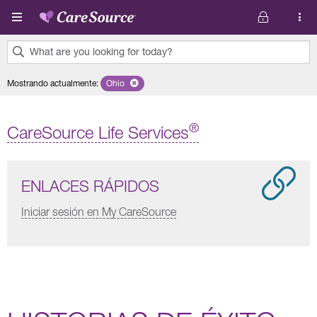
Pasar al contenido principal
What are you looking for today?
0
Mostrando actualmente
:
Ohio
Remove selected state 'Ohio'
results
found.
®
CareSource Life Services
ENLACES RÁPIDOS
Iniciar sesión en My CareSource