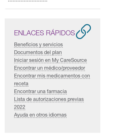
ENLACES RÁPIDOS
Beneficios y servicios
Documentos del plan
Iniciar sesión en My CareSource
Encontrar un médico/proveedor
Encontrar mis medicamentos con
receta
Encontrar una farmacia
Lista de autorizaciones previas
2022
Ayuda en otros idiomas