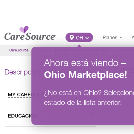
Pasar al contenido principal
Main Menu
Planes
A
OH
CareSource
Ohio
Descripción general para afiliados
Herramien
Ahora está viendo
–
HE
Descripción general para afiliados
Ohio
Marketplace
!
¿No está en
Ohio
?
Seleccion
MY CARESOURCE
estado de la lista anterior.
EDUCACIÓN