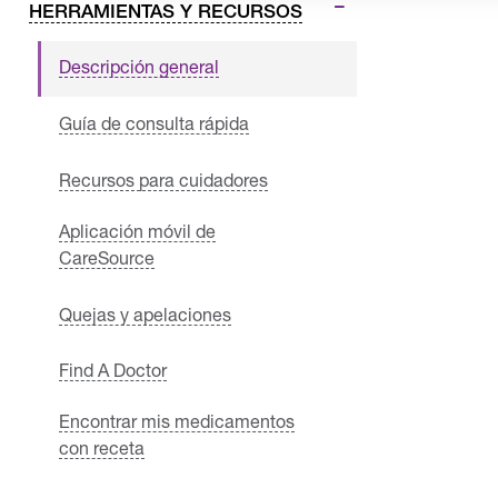
HERRAMIENTAS Y RECURSOS
Descripción general
Guía de consulta rápida
Recursos para cuidadores
Aplicación móvil de
CareSource
Quejas y apelaciones
Find A Doctor
Encontrar mis medicamentos
con receta