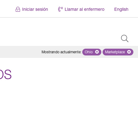
Iniciar sesión
Llamar al enfermero
English
Mostrando actualmente
:
Ohio
Remove selected state 'Ohio'
Marketplace
Remove selec
OS