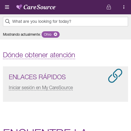
Pasar al contenido principal
What are you looking for today?
0
Mostrando actualmente
:
Ohio
Remove selected state 'Ohio'
results
found.
Dónde obtener atención
ENLACES RÁPIDOS
Iniciar sesión en My CareSource